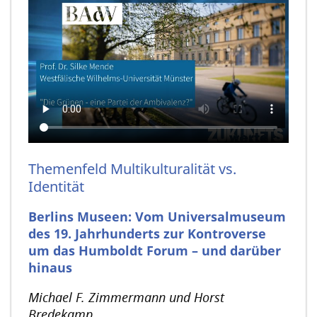
Themenfeld Multikulturalität vs.
Identität
Berlins Museen: Vom Universalmuseum
des 19. Jahrhunderts zur Kontroverse
um das Humboldt Forum – und darüber
hinaus
Michael F. Zimmermann und Horst
Bredekamp